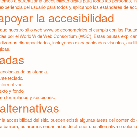
s a garantizar la accesibilidad digital para todas las personas, in
periencia del usuario para todos y aplicando los estándares de acce
apoyar la accesibilidad
que nuestro sitio web
www.scleconometrics.cl
cumpla con las Pautas
das por el World Wide Web Consortium (W3C). Estas pautas explica
iversas discapacidades, incluyendo discapacidades visuales, auditiv
gicas.
tadas
cnologías de asistencia.
nte teclado.
nformativas.
exto y fondo.
en formularios y secciones.
alternativas
la accesibilidad del sitio, pueden existir algunas áreas del conten
a barrera, estaremos encantados de ofrecer una alternativa o solució