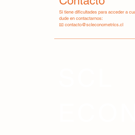
Contacto
Si tiene dificultades para acceder a c
dude en contactarnos:
📧
contacto@scleconometrics.cl
SCL
ECO