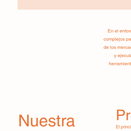
En el entor
complejos par
de los mercad
y ejecu
herramient
P
Nuestra
El princ