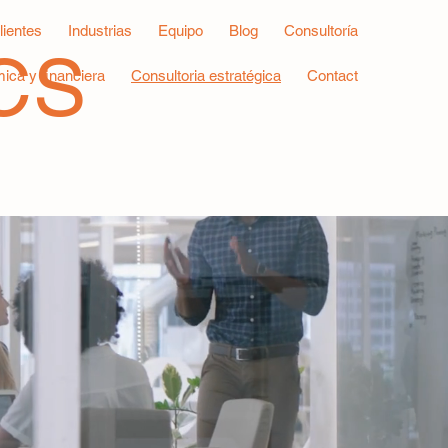
lientes
Industrias
Equipo
Blog
Consultoría
CS
ica y financiera
Consultoria estratégica
Contact