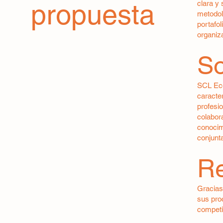
propuesta
clara y 
metodoló
portafol
organiz
So
SCL Eco
caracte
profesi
colabora
conocim
conjunt
Re
Gracias 
sus pro
competit