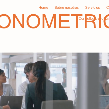
Home
Sobre nosotros
Servicios
C
CONOMETRI
Consutloría económ