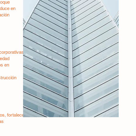
nfoque
aduce en
ación
corporativas,
iedad
os en
strucción
os, fortalecer
as